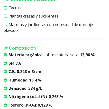
Cactus
Plantas crasas y suculentas
Macetas y jardineras con necesidad de drenaje
elevado
📌 Composición
Materia orgánica
sobre materia seca:
13,90 %
pH
:
7,6
C.E.
:
0,828 mS/cm
Humedad
:
15,4 %
Densidad
:
584 g/L
Nitrógeno total (N)
:
0,263 %
Fósforo (P₂O₅)
:
0,128 %