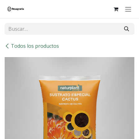
Ir al contenido
Todos los productos