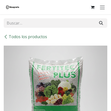
Ir al contenido
Todos los productos