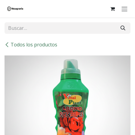
Ir al contenido
Todos los productos