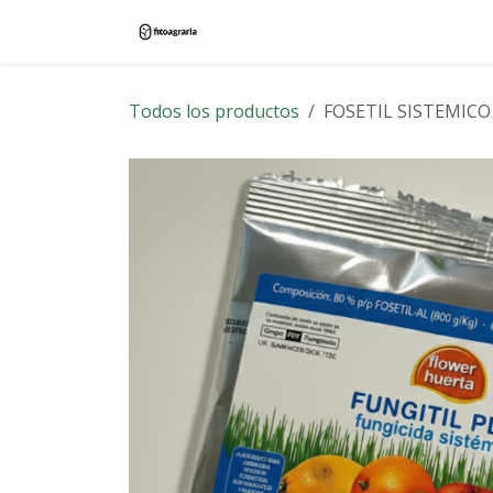
Ir al contenido
Inicio
Tienda
Blog
Contác
Todos los productos
FOSETIL SISTEMICO