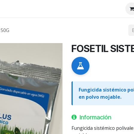
tenos
Nosotros
 50G
FOSETIL SIS
Fungicida sistémico po
en polvo mojable.
Información
Fungicida sistémico polival