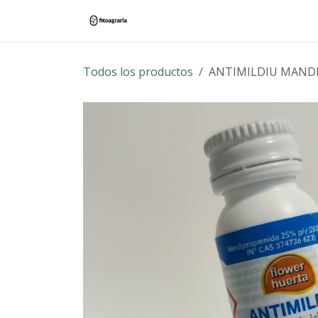
Ir al contenido
Inicio
Tienda
Blog
Contác
Todos los productos
ANTIMILDIU MANDI