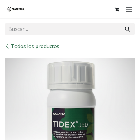
Ir al contenido
Todos los productos