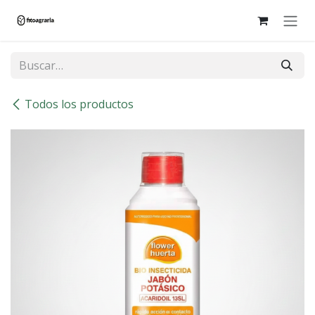
Ir al contenido
Todos los productos