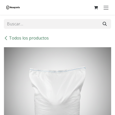
Ir al contenido
Todos los productos