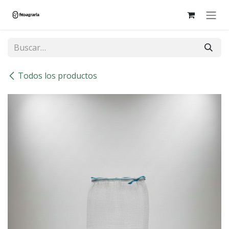
Ir al contenido
Todos los productos