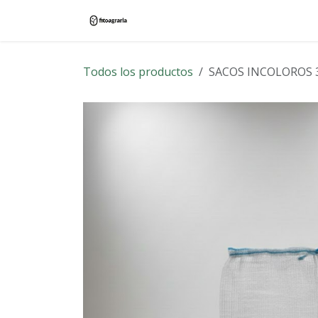
Ir al contenido
Inicio
Tienda
Blog
Contác
Todos los productos
SACOS INCOLOROS 3