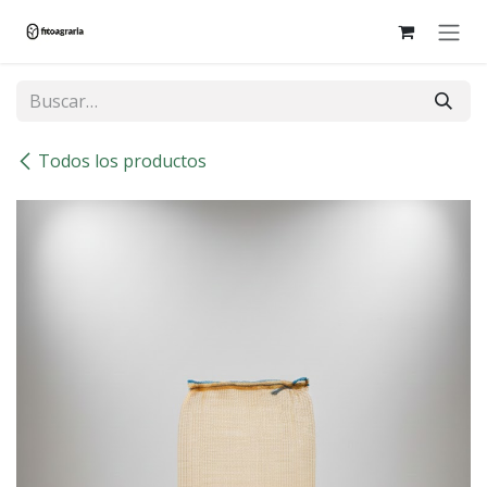
Ir al contenido
Todos los productos