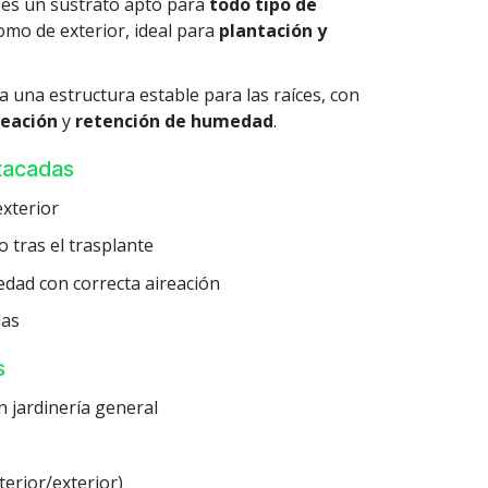
es un sustrato apto para
todo tipo de
como de exterior, ideal para
plantación y
a una estructura estable para las raíces, con
reación
y
retención de humedad
.
stacadas
exterior
 tras el trasplante
dad con correcta aireación
las
s
n jardinería general
erior/exterior)