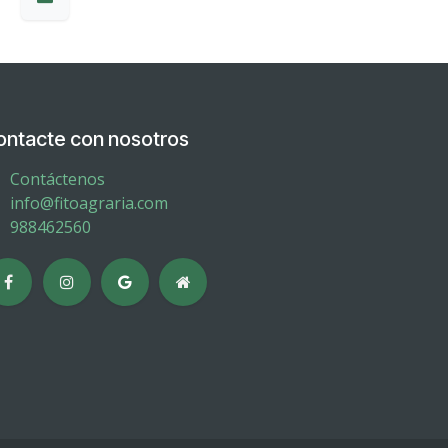
ontacte con nosotros
Contáctenos
info@fitoagraria.com
988462560