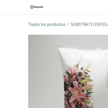
Ir al contenido
Inicio
Tienda
Blog
Contác
Todos los productos
SUBSTRATO ESPECIA