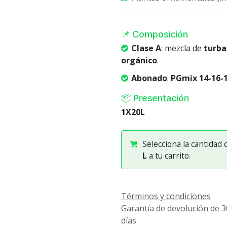
📌 Composición
Clase A
: mezcla de
turb
orgánico
.
Abonado
:
PGmix 14-16-1
📦 Presentación
1X20L
Selecciona la cantidad
L
a tu carrito.
Términos y condiciones
Garantía de devolución de 3
días