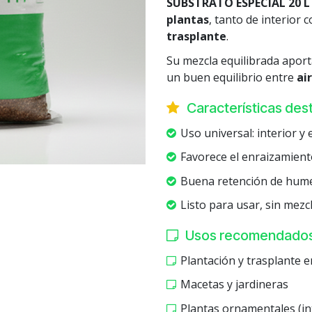
SUBSTRATO ESPECIAL 20 L
plantas
, tanto de interior 
trasplante
.
Su mezcla equilibrada aport
un buen equilibrio entre
ai
Características de
Uso universal: interior y 
Favorece el enraizamiento
Buena retención de hume
Listo para usar, sin mezc
Usos recomendado
Plantación y trasplante e
Macetas y jardineras
Plantas ornamentales (int