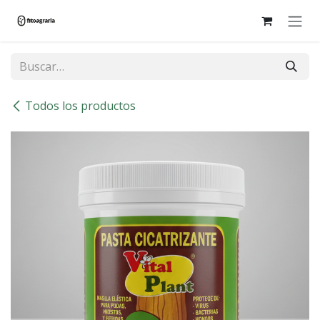
Ir al contenido
Todos los productos