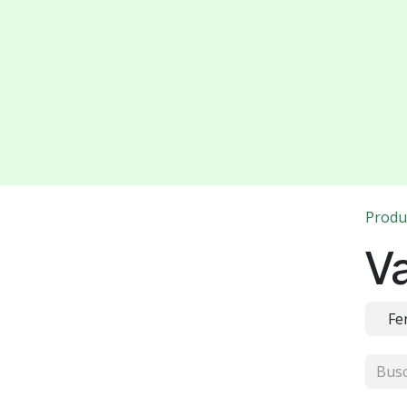
Produ
Va
Fe