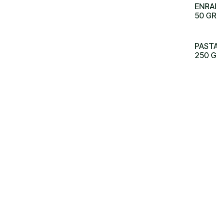
ENRA
50 GR
PAST
250 G