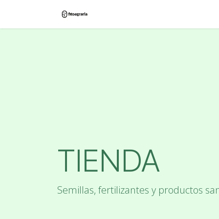
Ir al contenido
Inicio
Tienda
Blog
Contác
TIENDA
Semillas, fertilizantes y productos san