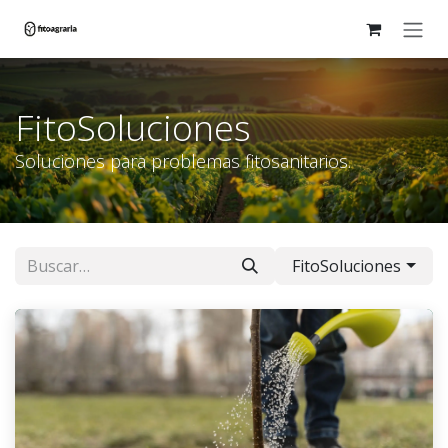
Ir al contenido
FitoSoluciones
Soluciones para problemas fitosanitarios.
FitoSoluciones